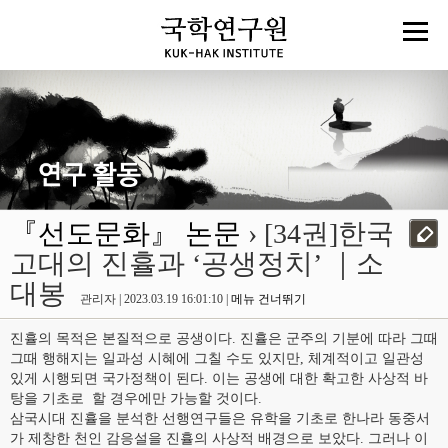
『선도문화』 논문
› [34권]한국
고대의 진휼과 ‘공생정치’ ｜소
대봉
관리자 | 2023.03.19 16:01:10 |
메뉴 건너뛰기
진휼의 목적은 본질적으로 공생이다. 진휼은 군주의 기분에 따라 그때
그때 행해지는 일과성 시혜에 그칠 수도 있지만, 체계적이고 일관성
있게 시행되면 국가정책이 된다. 이는 공생에 대한 확고한 사상적 바
탕을 기초로 할 경우에만 가능할 것이다.
삼국시대 진휼을 분석한 선행연구들은 유학을 기초로 한나라 동중서
가 제창한 천인 감응설을 진휼의 사상적 배경으로 보았다. 그러나 이