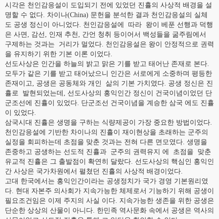
시각은 천인감응설이 도입되기 전에 있었던 진휼의 사상적 배경을 설
명할 수 없다. 차이나(China) 문헌을 분석한 결과 천인감응설의 실체
도 공생 정신이 아니었다. 천인감응설에 따라 왕이 베푼 선행과 덕행
은 사면, 감선, 인재 추천, 간언 청취 등이어서 백성들을 굶주림에서
구제하는 것과는 거리가 멀었다. 천인감응설은 왕이 안정적으로 권력
을 유지하기 위한 기본 이론 이었다.
선도사상은 인간을 하늘의 밝고 맑은 기를 받고 태어난 존재로 본다.
모두가 같은 기를 받고 태어났으니 인간은 서로에게 소중하며 평등한
존재이고, 공생은 공동체와 개인 삶의 기본 가치였다. 공생 정신은 진
휼로 발현되었는데, 선도사상의 홍익인간 정신이 건국이념이었던 단
군조선에 진휼이 있었다. 단군조선 건국이념을 계승한 삼국 에도 진휼
이 있었다.
삼국시대 진휼은 생명을 구하는 식량제공이 가장 중요한 방법이었다.
천인감응설에 기반한 차이나의 진휼이 재이현상을 초래하는 군주의
실정을 회피하는데 초점을 맞춘 것과는 전혀 다른 면모였다. 생명을
존중하고 공생하는 선도적 진휼과 군주의 권력유지 에 초점을 맞춘
유교적 진휼은 그 출발점이 확연히 달랐다. 선도사상의 핵심인 홍익인
간 사상은 국가차원에서 펼쳤던 진휼의 사상적 배경이었다.
고대 한국에서는 홍익인간이라는 공생정치가 국가 경영 기본원리였
다. 현대 자본주 의사회가 지속가능한 체제로서 기능하기 위해 공생이
필요조건임은 이제 주지의 사실 이다. 지속가능한 생존을 위한 공생은
단순한 상상의 산물이 아니다. 한민족 역사문화 속에서 공생은 역사의