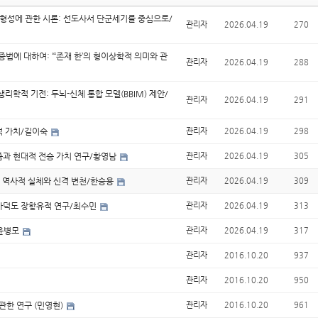
 형성에 관한 시론: 선도사서 단군세기를 중심으로/
관리자
2026.04.19
270
법에 대하여: “‘존재 한’의 형이상학적 의미와 관
관리자
2026.04.19
288
리학적 기전: 두뇌-신체 통합 모델(BBIM) 제안/
관리자
2026.04.19
291
적 가치/길이숙
관리자
2026.04.19
298
즘과 현대적 전승 가치 연구/황영남
관리자
2026.04.19
305
 역사적 실체와 신격 변천/한승용
관리자
2026.04.19
309
가덕도 장항유적 연구/최수민
관리자
2026.04.19
313
/윤병모
관리자
2026.04.19
317
관리자
2016.10.20
937
관리자
2016.10.20
950
관한 연구 (민영현)
관리자
2016.10.20
961