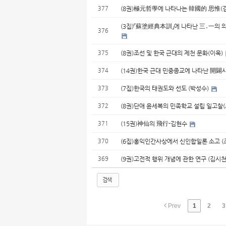
377
(8권)極元哲學에 나타나는 韓國的 思惟(
(3집)「蘇塗經典本訓」에 나타난 三․一의 의
376
375
(8권)조선 및 한국 근대의 제천 문화(이욱)
374
(14권)한국 근대 민중종교에 나타난 開
373
(7집)한국의 태권도와 선도 (박성수)
372
(8권)단애 윤세복의 민족학교 설립 일고찰
371
(15권)神仙의 飛行-김현수
370
(6집)홍익인간사상에서 신인합일론 소고 (
369
(9권)고전적 행위 개념에 관한 연구 (김시천
검색
Prev
1
2
3