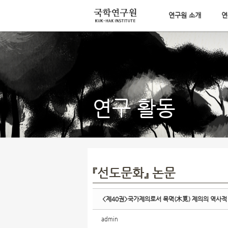
연구원 소개
연
Sketchbook5, 스케치북5
메뉴 건너뛰기
Sketchbook5, 스케치북5
연구 활동
『선도문화』 논문
<제40권>국가제의로서 목멱(木覓) 제의의 역사적
admin