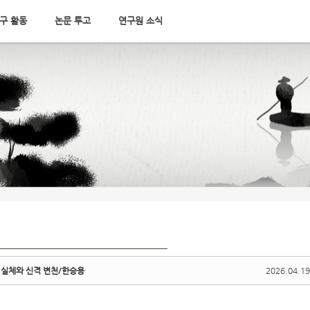
구 활동
논문 투고
연구원 소식
 실체와 신격 변천/한승용
2026.04.19