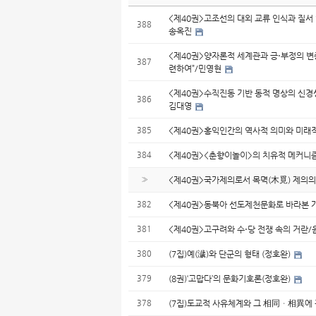
<제40권>고조선의 대외 교류 인식과 질서
388
송옥진
<제40권>양자론적 세계관과 긍⋅부정의 변증
387
련하여”/민영현
<제40권>수직진동 기반 동적 명상의 신경생
386
김대영
385
<제40권>홍익인간의 역사적 의미와 미래
384
<제40권><춘향이놀이>의 치유적 메커니
»
<제40권>국가제의로서 목멱(木覓) 제의의
382
<제40권>동북아 선도제천문화로 바라본 
381
<제40권>고구려와 수⋅당 전쟁 속의 거란
380
(7집)예(濊)와 단군의 형태 (정호완)
379
(8권)‘고맙다’의 문화기호론(정호완)
378
(7집)도교적 사유체계와 그 相同ㆍ相異에 