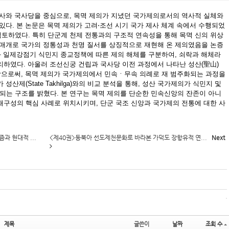
신사와 국사당을 중심으로, 목멱 제의가 지녔던 국가제의로서의 역사적 실체와
있다. 본 논문은 목멱 제의가 고려⋅조선 시기 국가 제사 체계 속에서 수행되었
토하였다. 특히 단군계 천제 전통과의 구조적 연속성을 통해 목멱 신의 위상
 매개로 국가의 정통성과 천명 질서를 상징적으로 재현해 온 제의였음을 논증
화와 일제강점기 식민지 종교정책에 따른 제의 해체를 구분하여, 쇠락과 해체라
리하였다. 아울러 조선신궁 건립과 국사당 이전 과정에서 나타난 성산(聖山)
석함으로써, 목멱 제의가 국가제의에서 민속ㆍ무속 의례로 재 범주화되는 과정을
산제(State Takhilga)와의 비교 분석을 통해, 성산 국가제의가 식민지 및
는 구조를 밝혔다. 본 연구는 목멱 제의를 단순한 민속신앙의 잔존이 아니
재구성의 핵심 사례로 위치시키며, 단군 국조 신앙과 국가제의 전통에 대한 사
과 현대적 ...
<제40권>동북아 선도제천문화로 바라본 가덕도 장항유적 연...
Next
제목
글쓴이
날짜
조회 수