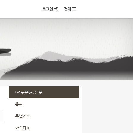
로그인
전체
『선도문화』 논문
출판
특별강연
학술대회