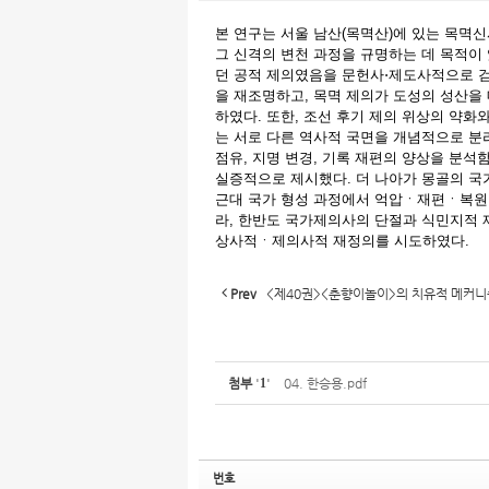
본 연구는 서울 남산(목멱산)에 있는 목멱
그 신격의 변천 과정을 규명하는 데 목적이 
던 공적 제의였음을 문헌사⋅제도사적으로 검
을 재조명하고, 목멱 제의가 도성의 성산을
하였다. 또한, 조선 후기 제의 위상의 약
는 서로 다른 역사적 국면을 개념적으로 분
점유, 지명 변경, 기록 재편의 양상을 분
실증적으로 제시했다. 더 나아가 몽골의 국가 성
근대 국가 형성 과정에서 억압ㆍ재편ㆍ복원되
라, 한반도 국가제의사의 단절과 식민지적 
상사적ㆍ제의사적 재정의를 시도하였다.
Prev
<제40권><춘향이놀이>의 치유적 메커니즘
첨부
'
1
'
04. 한승용.pdf
번호