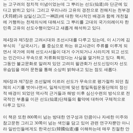
는 고구려의 정치적 이념이었는데 그 뿌리는 선도(仙道)와 단군에 있
다고 밝히고 있다. 그리고 우리나라 고유의 경전으로 전해지는 천부경
(天符經)과 삼일신고(三一神誥)에 대한 역사적인 배경과 함께 개천절
에 거행하는 천제의식에 대해서도 그 뿌리를 고대의 국가의례이자 한
민족 고유의 선도수행이었다고 새롭게 해석하고 있다.
제4장과 제5장은 고려시대와 조선시대를 다루고 있는데, 이 시기에 김
부식의 『삼국사기』를 중심으로 하는 유교사관이 주류를 이루게 되
면서 국가에 의해 선도사서들이 대거 수거되거나 사라지게 되고 선도
는 민간이나 무속으로 저류화되었다는 사실을 열거하고 있다. 특히,
그동안 불교문화로 알려져 있던 고려의 팔관회가 선도신앙이자 선도
유습임을 여러 문헌을 통해 소상히 밝혀내고 있는 점도 새롭다.
제6장과 제7장은 조선말에 이르러 선도가 무속으로 평가절하 되던 침
체의 시기를 벗어나면서, 일제식민에 맞선 항일독립운동단체의 정신
적 배경이 되었던 역사적 근거들과 해방 이후 심신수련의 방식으로 전
국적인 부흥을 이끈 선도(仙道)단체들의 활약에 대하여 구체적으로
다루고 있다.
이 책은 또한 800쪽이 넘는 방대한 연구성과 만큼이나 자세한 미주와
참고문헌 그리고 30쪽이 넘는 색인을 담고 있어 관련 연구자뿐만 아니
라 일반인들에게도 한국선도(韓國仙道)를 이해하는데 매우 친절한 안