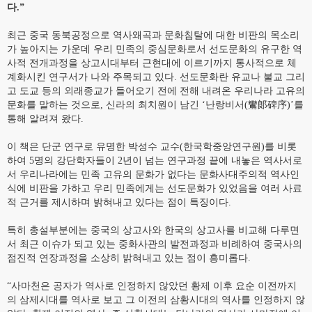
다.”
최근 중국 동북공정으로 역사왜곡과 문화침탈에 대한 비판의 목소리
가 높아지는 가운데 우리 민족의 중심문화로서 선도문화의 유구한 역
사적 전개과정을 상고시대부터 근현대에 이르기까지 통사적으로 체
계화시킨 연구서가 나와 주목되고 있다. 선도문화란 유교나 불교 그리
고 도교 등의 외래종교가 들어오기 전에 전해 내려온 우리나라 고유의
문화를 말하는 것으로, 신라의 최치원이 남긴 ‘난랑비서(鸞郞碑序)’를
통해 알려져 왔다.
이 책은 단군 연구로 유명한 박성수 교수(한국학중앙연구원)를 비롯
하여 5명의 강단학자들이 2년이 넘는 연구과정 끝에 내놓은 역사서로
서 우리나라에는 민족 고유의 문화가 없다는 문화사대주의적 역사인
식에 비판을 가하고 우리 민족에게는 선도문화가 있었음을 여러 사료
적 근거를 제시하며 밝혀내고 있다는 점이 특징이다.
특히 총설부분에는 중국의 상고사와 한국의 상고사를 비교해 다루면
서 최근 이슈가 되고 있는 중화사관의 발전과정과 비례하여 중국사의
점진적 연장과정을 소상히 밝혀내고 있는 점이 흥미롭다.
“사마천은 공자가 역사로 인정하지 않았던 황제 이후 요순 이전까지
의 삼제시대를 역사로 보고 그 이전의 삼황시대의 역사를 인정하지 않