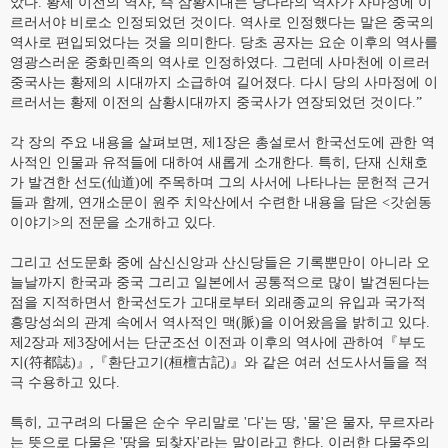
았다. 황제 이전의 역사, 즉 삼황시대는 당나라의 역사가 사마정에 이
르러서야 비로소 인정되었던 것이다. 역사로 인정했다는 말은 중국의
역사로 편입되었다는 것을 의미한다. 당초 공자는 요순 이후의 역사를
영광스러운 중화민족의 역사로 인정하였다. 그런데 사마천에 이르러
중국사는 황제의 시대까지 소급하여 길어졌다. 다시 당의 사마정에 이
르러서는 황제 이전의 삼황시대까지 중국사가 연장되었던 것이다.”
각 장의 주요 내용을 살펴보면, 제1장은 총설로서 한국선도에 관한 역
사적인 인물과 유적들에 대하여 새롭게 소개한다. 특히, 단재 신채호
가 발견한 선도(仙道)에 주목하며 그의 사서에 나타나는 문헌적 근거
들과 함께, 연개소문이 원주 치악산에서 수련한 내용을 담은 <갓쉰동
이야기>의 전문을 소개하고 있다.
그리고 선도문화 중에 삼신신앙과 산신당들은 기록뿐만이 아니라 오
늘날까지 한국과 중국 그리고 일본에서 공통적으로 많이 발견된다는
점을 지적하면서 한국선도가 고대로부터 외래종교의 유입과 국가적
흥망성쇠의 관계 속에서 역사적인 맥(脈)을 이어왔음을 밝히고 있다.
제2장과 제3장에서는 단군조선 이전과 이후의 역사에 관하여『부도
지(符都誌)』,『환단고기(桓檀古記)』와 같은 여러 선도사서들을 적
극 수용하고 있다.
특히, 고구려의 다물은 순수 우리말로 '다'는 땅, '물'은 물자, 무르자라
는 뜻으로 다물은 '땅을 되찾자'라는 말이라고 한다. 이러한 다물주의