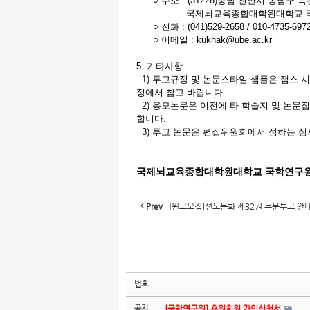
○ 주소 : (31228)충남 천안시 동남구 
국제뇌교육종합대학원대학교 국
○ 전화 : (041)529-2658 / 010-4735-697
○ 이메일 : kukhak@ube.ac.kr
5. 기타사항
1) 투고규정 및 논문스타일 샘플은 잼스 
정에서 참고 바랍니다.
2) 응모논문은 이전에 타 학술지 및 논문
합니다.
3) 투고 논문은 편집위원회에서 정하는 심
국제뇌교육종합대학원대학교 국학연구
Prev
[원고모집]선도문화 제32권 논문투고 안
번호
공지
[국학연구원] 후원회원 가입신청서