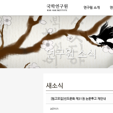
연구원 소개
연
Sketchbook5, 스케치북5
메뉴 건너뛰기
Sketchbook5, 스케치북5
연구원 소식
새소식
[원고모집]선도문화 제31권 논문투고 재안내
admin