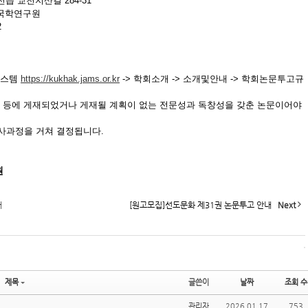
목천읍 교천지산길 284-31
학연구원
2
시스템
https://kukhak.jams.or.kr
-> 학회소개 -> 소개및안내 -> 학회논문투고규
집 등에 게재되었거나 게재될 계획이 없는 전문성과 독창성을 갖춘 논문이어야
사과정을 거쳐 결정됩니다.
원
내
[원고모집]선도문화 제31권 논문투고 안내
Next
제목
글쓴이
날짜
조회 수
관리자
2026.01.17
753