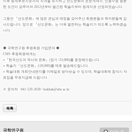
이후 등재후보지로서의 자격을 유지하고 선도문화의 논문게재수, 인용수등 충분
한 요건이 갖추어져 2012년부터 발간된 학술지부터 등재지로 선정되었습니다.
그동안 『선도문화』에 많은 관심과 애정을 갖어주신 회원분들과 학자분들께 감
사드립니다. 앞으로 『선도문화』는 더욱 발전하는 학술지가 되도록 노력하겠습
니다.
◆ 국학연구원 후원회원 가입문의 ◆
CMS 후원회원에게는
○『한국선도의 역사와 문화』(정가 \33,000)를 증정해드립니다.
○ 학술지『선도문화』(\20,000)를 매호 발송해드립니다.
○ 학술대회 개최안내편지를 이메일로 받아보실 수 있으며, 학술대회에 참석시 자
료집을 무료지급해 드립니다.
※ 문의처 : 041-529-2658 / kukhak@ube.ac.kr
목록
국학연구원