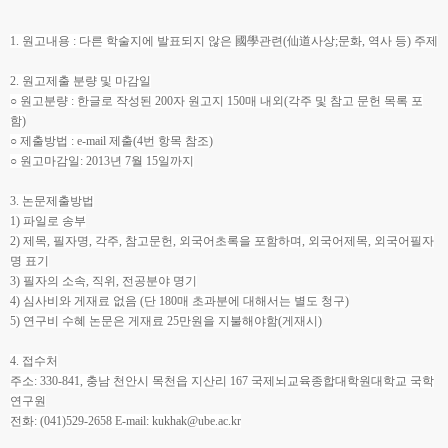
1. 원고내용 : 다른 학술지에 발표되지 않은 國學관련(仙道사상;문화, 역사 등) 주제
2. 원고제출 분량 및 마감일
○ 원고분량 : 한글로 작성된 200자 원고지 150매 내외(각주 및 참고 문헌 목록 포
함)
○ 제출방법 : e-mail 제출(4번 항목 참조)
○ 원고마감일: 2013년 7월 15일까지
3. 논문제출방법
1) 파일로 송부
2) 제목, 필자명, 각주, 참고문헌, 외국어초록을 포함하며, 외국어제목, 외국어필자
명 표기
3) 필자의 소속, 직위, 전공분야 명기
4) 심사비와 게재료 없음 (단 180매 초과분에 대해서는 별도 청구)
5) 연구비 수혜 논문은 게재료 25만원을 지불해야함(게재시)
4. 접수처
주소: 330-841, 충남 천안시 목천읍 지산리 167 국제뇌교육종합대학원대학교 국학
연구원
전화: (041)529-2658 E-mail: kukhak@ube.ac.kr