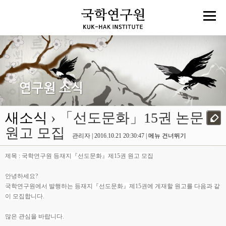
새소식
› 「선도문화」15권 논문
원고 모집
관리자 | 2016.10.21 20:30:47 |
메뉴 건너뛰기
제목 : 국학연구원 등재지『선도문화』제15권 원고 모집
안녕하세요?
국학연구원에서 발행하는 등재지『선도문화』제15권에 게재할 원고를 다음과 같
이 모집합니다.
많은 관심을 바랍니다.