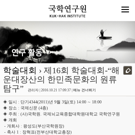
학술대회
› 제16회 학술대회-“해
운대장산의 한민족문화의 원류
탐구”
관리자 | 2016.10.21 17:09:37 |
메뉴 건너뛰기
◈ 일시 : 단기4344(2011)년 9월 3일(토) 14:00 ∼ 18:00
◈ 장소 : 국제신문 (4층)
◈ 주최 : (사)국학원. 국제뇌교육종합대학원대학교 국학연구원
◈ 개회
- 개회사 : 왕성도(부산국학원장)
- 축사 1 : 장혁표(전부산대학교총장)