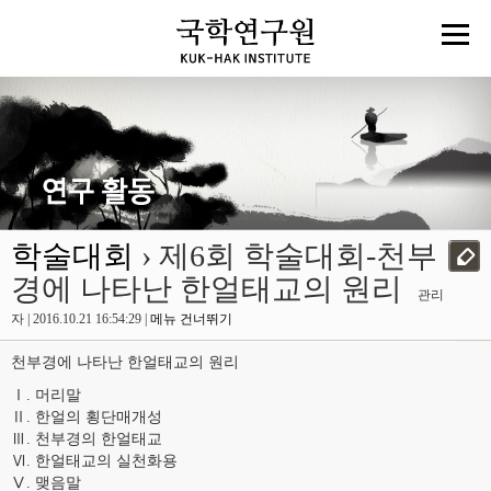
학술대회
› 제6회 학술대회-천부
경에 나타난 한얼태교의 원리
관리
자 | 2016.10.21 16:54:29 |
메뉴 건너뛰기
천부경에 나타난 한얼태교의 원리
Ⅰ. 머리말
Ⅱ. 한얼의 횡단매개성
Ⅲ. 천부경의 한얼태교
Ⅵ. 한얼태교의 실천화용
Ⅴ. 맺음말